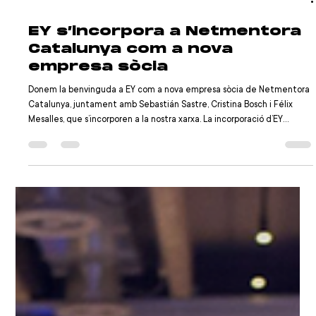
Jul 1
1 min de lectura
EY s’incorpora a Netmentora
Catalunya com a nova
empresa sòcia
Donem la benvinguda a EY com a nova empresa sòcia de Netmentora
Catalunya, juntament amb Sebastián Sastre, Cristina Bosch i Félix
Mesalles, que s’incorporen a la nostra xarxa. La incorporació d’EY
reforça una de les capacitats més rellevants de Netmentora: apropar
experiència empresarial contrastada a companyies que afronten
decisions de creixement cada vegada més complexes. Comptar amb
una firma com EY dins la xarxa amplia la qualitat i la profunditat de les
converses que po