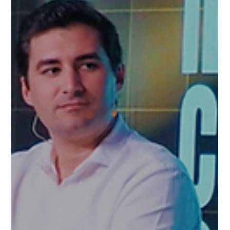
accedir a una cosa que, al principi, acostuma a ser difícil de pagar o de
trobar: persones que ja han pres decisions semblants i que els poden
ajudar a prendre-les millor. Els socis financien l’estructura que fa
possible aquest acompanyament. Permeten identificar projectes amb
potenci