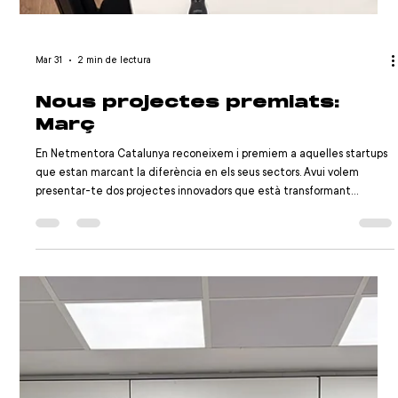
Una xarxa empresarial no
serveix per a conèixer gent.
Serveix per a no equivocar-
te només
Hi ha alguna cosa que l'ecosistema empresarial ha comprat sense
qüestionar massa: que acumular contactes és, d'alguna forma,
avançar. Més agenda, més oportunitats, més visibilitat. L'equació
sembla lògica, però rares vegades es comprova. Perquè la majoria
d'aquestes connexions no arriben a cap lloc, i el que queda no és tant
una xarxa com una llista. El que planteja Netmentora, i el que es va fer
evident ahir en Jungle Barcelona, va en una altra direcció menys
còmoda: assumir