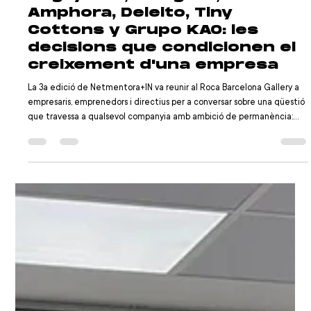
Jun 26
4 min de lectura
Netmentora+IN amb Roca,
Dogfy Diet, Holaglow,