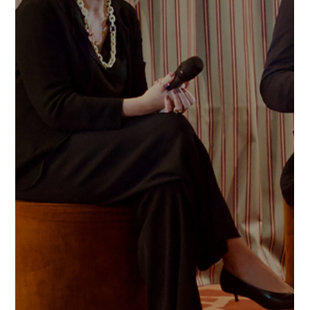
May 5
3 min de lectura
Nous projectes premiats:
Abril
En Netmentora Catalunya reconeixem i premiem a aquelless tartups
que estan marcant la diferència en els seus sectors. Avui volem
presentar-te tres projectes innovadors que està transformant
l'ecosistema empresarial. HUNCH: Agència creativa amb models +40
que redefineix la bellesa Donem la benvinguda a Anabel Luna
(Founder) de HUNCH. HUNCH és la primera agència creativa a Espanya
especialitzada a treballar amb models de més de 40 anys. Fundada
per Anabel Luna, fotògrafa amb 20