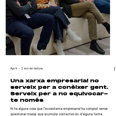
Apr 23
3 min de lectura
Rosa Tous: “El dia que et
creguis alguna cosa, deixaràs
de ser algú"
A les nou del matí, amb el cafè encara marcant el ritme d'arribada, en
Netmentora Catalunya ja sabem que la conversa no anirà de
l'habitual. No busquem relats de creixement ni històries d'expansió.
Ens interessa lo menys evident i bastant més determinant: com es
decideix quan una empresa comença a funcionar. “El dia que et
creguis alguna cosa, deixaràs de ser algú” Rosa Tous comparteix la
frase com una cosa apresa fa anys a casa, repetit pel seu pare com
una manera d'entendre