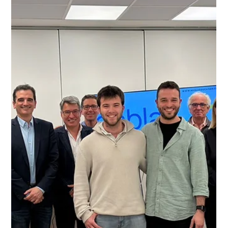
May 29
3 min de lectura
Nous projectes premiats:
Maig
En Netmentora Catalunya reconeixem i premiem a aquelles startups
que estan marcant la diferència en els seus sectors. Avui volem
presentar-te tres projectes innovadors que està transformant
l'ecosistema empresarial. Pasaly Shop: Moda premium de segona mà
curada Donem la benvinguda la bienvendia a Laura García Olivan (Co-
Founder & COO) i Irene García Olivan (Co-Founder & CBO) de Pasaly
Shop. Pasaly Shop és una plataforma de revenda de roba de marca de
segona mà acuradament sel