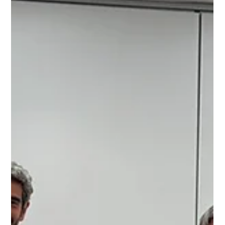
Amphora, Deleito, Tiny
Cottons y Grupo KAO: les
decisions que condicionen el
creixement d'una empresa
La 3a edició de Netmentora+IN va reunir al Roca Barcelona Gallery a
empresaris, emprenedors i directius per a conversar sobre una qüestió
que travessa a qualsevol companyia amb ambició de permanència:
com evolucionar quan el context, el mercat i la pròpia organització
comencen a exigir una altra escala. Sota el concepte Future Makers
Room, la nit no es va plantejar com un exercici d'anticipació sobre “el
que ve”, sinó com una conversa sobre les palanques que ja estan
condicio