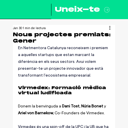
Uneix-te
Jan 30
1 min de lectura
Nous projectes premiats:
Gener
En Netmentora Catalunya reconeixem i premiem 
a aquelles startups que estan marcant la 
diferència en els seus sectors. Avui volem 
presentar-te un projecte innovador que està 
transformant l'ecosistema empresarial.
Virmedex: Formació mèdica 
virtual ludificada
Donem la benvinguda a
 Dani Tost, Núria Bonet 
y
Ariel von Barnekow, 
Co-Founders de Virmedex.
Virmedex és una spin-off de la UPC i la UB que ha 