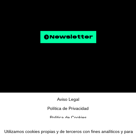
Contacte
Política de Privadesa
Política de Cookies
FAQ
Newsletter
© Copyright 2025 - Tots els drets reservats
Aviso Legal
Política de Privacidad
Política de Cookies
Configurar
Utilizamos cookies propias y de terceros con fines analíticos y para