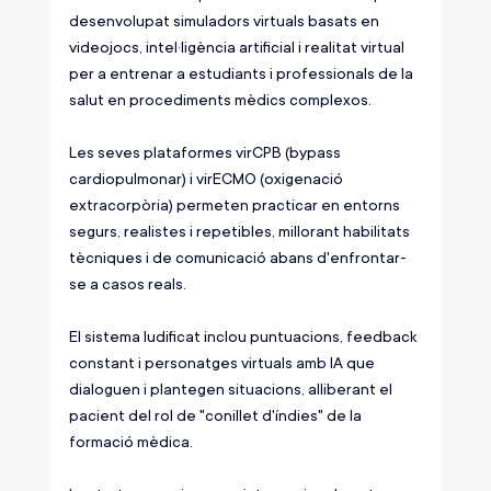
desenvolupat simuladors virtuals basats en 
videojocs, intel·ligència artificial i realitat virtual 
per a entrenar a estudiants i professionals de la 
salut en procediments mèdics complexos.
Les seves plataformes virCPB (bypass 
cardiopulmonar) i virECMO (oxigenació 
extracorpòria) permeten practicar en entorns 
segurs, realistes i repetibles, millorant habilitats 
tècniques i de comunicació abans d'enfrontar-
se a casos reals.
El sistema ludificat inclou puntuacions, feedback 
constant i personatges virtuals amb IA que 
dialoguen i plantegen situacions, alliberant el 
pacient del rol de "conillet d'índies" de la 
formació mèdica.