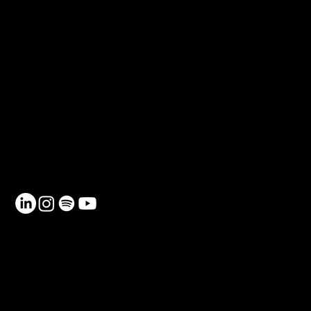
deducció fiscal
CONTACTE
Telèfon: 930 185 162
Email:
info@netmentora.org
C/ Bailèn, 105, 08009, Barcelona
RECURSOS