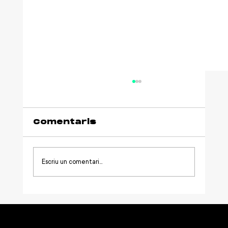
Comentaris
Escriu un comentari...
Què finança una
aportació a Netmentora i
com funciona la seva