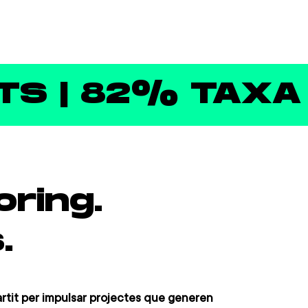
S | 82% TAXA D
oring.
.
rtit per impulsar projectes que generen