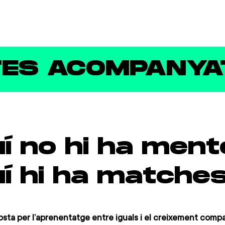
TES ACOMPANYAT
í no hi ha ment
í hi ha matches
ta per l’aprenentatge entre iguals i el creixement compa