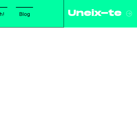
Uneix-te
h!
Blog