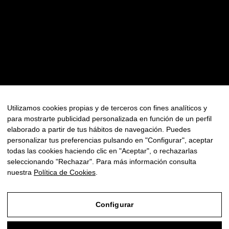
RECURSOS
Contacte
Política de Privadesa
Política de Cookies
FAQ
Utilizamos cookies propias y de terceros con fines analíticos y
para mostrarte publicidad personalizada en función de un perfil
Newsletter
elaborado a partir de tus hábitos de navegación. Puedes
personalizar tus preferencias pulsando en "Configurar", aceptar
todas las cookies haciendo clic en "Aceptar", o rechazarlas
seleccionando "Rechazar". Para más información consulta
nuestra
Política de Cookies
.
© Copyright 2025 - Tots els drets reservats
Configurar
Aviso Legal