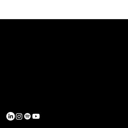
CONTACTE
Telèfon: 930 185 162
Email:
info@netmentora.org
C/ Bailèn, 105, 08009, Barcelona