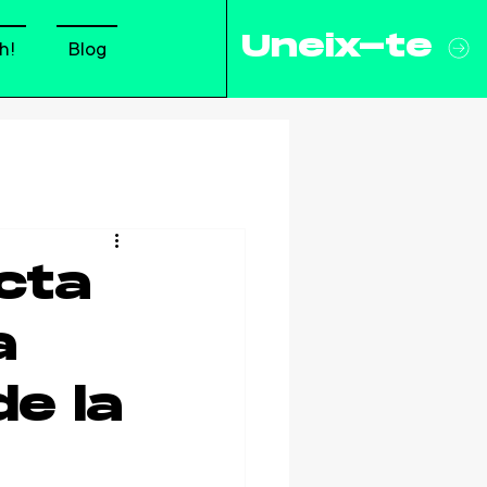
Uneix-te
h!
Blog
cta
a
de la