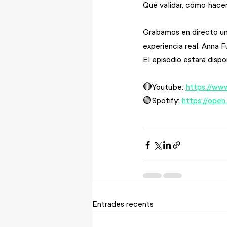
Qué validar, cómo hacer
Grabamos en directo un 
experiencia real: Anna F
El episodio estará dispo
🔴Youtube: 
https://ww
🟢Spotify: 
https://ope
Entrades recents