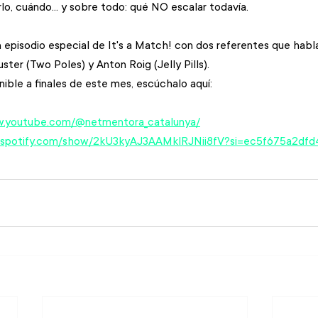
lo, cuándo... y sobre todo: qué NO escalar todavía. 
episodio especial de It's a Match! con dos referentes que habl
uster (Two Poles) y Anton Roig (Jelly Pills).
nible a finales de este mes, escúchalo aquí:
w.youtube.com/@netmentora_catalunya/
n.spotify.com/show/2kU3kyAJ3AAMklRJNii8fV?si=ec5f675a2df