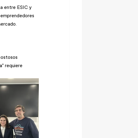
za entre ESIC y 
a emprendedores 
mercado. 
 costosos
" requiere 