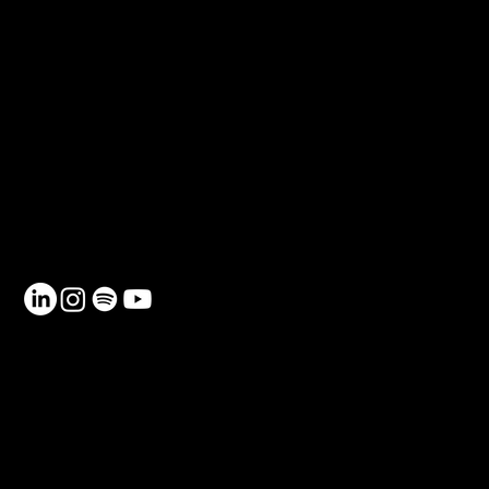
CONTACTE
Telèfon: 930 185 162
Email:
info@netmentora.org
C/ Bailèn, 105, 08009, Barcelona
RECURSOS
Contacte