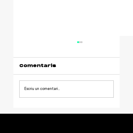
Comentaris
Escriu un comentari...
Què finança una
aportació a Netmentora i
com funciona la seva
deducció fiscal