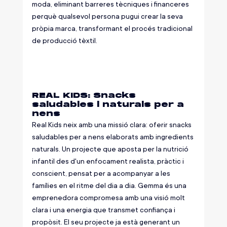
moda, eliminant barreres tècniques i financeres 
perquè qualsevol persona pugui crear la seva 
pròpia marca, transformant el procés tradicional 
de producció tèxtil.
REAL KIDS: Snacks 
saludables i naturals per a 
nens
Real Kids neix amb una missió clara: oferir snacks 
saludables per a nens elaborats amb ingredients 
naturals. Un projecte que aposta per la nutrició 
infantil des d'un enfocament realista, pràctic i 
conscient, pensat per a acompanyar a les 
famílies en el ritme del dia a dia. Gemma és una 
emprenedora compromesa amb una visió molt 
clara i una energia que transmet confiança i 
propòsit. El seu projecte ja està generant un 