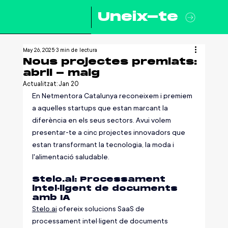
Uneix-te
May 26, 2025
3 min de lectura
Nous projectes premiats:
abril - maig
Actualitzat:
Jan 20
En Netmentora Catalunya reconeixem i premiem 
a aquelles startups que estan marcant la 
diferència en els seus sectors. Avui volem 
presentar-te a cinc projectes innovadors que 
estan transformant la tecnologia, la moda i 
l'alimentació saludable.
Stelo.ai
: Processament 
intel·ligent de documents 
amb IA
Stelo.ai
 ofereix solucions SaaS de 
processament intel·ligent de documents 