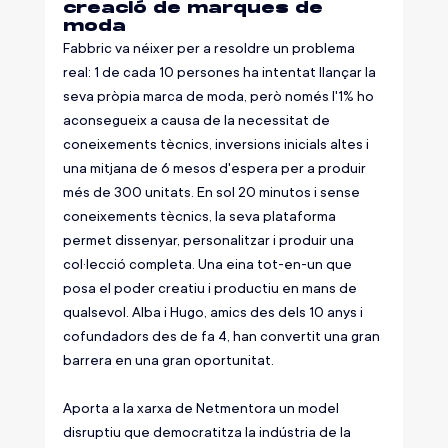
creació de marques de 
moda
Fabbric va néixer per a resoldre un problema 
real: 1 de cada 10 persones ha intentat llançar la 
seva pròpia marca de moda, però només l'1% ho 
aconsegueix a causa de la necessitat de 
coneixements tècnics, inversions inicials altes i 
una mitjana de 6 mesos d'espera per a produir 
més de 300 unitats. En sol 20 minutos i sense 
coneixements tècnics, la seva plataforma 
permet dissenyar, personalitzar i produir una 
col·lecció completa. Una eina tot-en-un que 
posa el poder creatiu i productiu en mans de 
qualsevol. Alba i Hugo, amics des dels 10 anys i 
cofundadors des de fa 4, han convertit una gran 
barrera en una gran oportunitat.
Aporta a la xarxa de Netmentora un model 
disruptiu que democratitza la indústria de la 