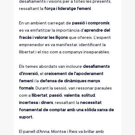
desafiaments i visions per a totes les presents, 
ressaltant la 
força i lideratge femení
.
En un ambient carregat de 
passió i compromís
, 
es va emfatitzar la importància d'
aprendre del 
fracàs i valorar les lliçons
 que ofereix. L'esperit 
emprenedor es va manifestar, identificant la 
llibertat i el risc com a companys inseparables.
Els temes abordats van incloure 
desafiaments 
d'inversió,
 el 
creixement de l'apoderament 
femení
 i la 
defensa de dinàmiques menys 
formals
. Durant la sessió, van ressonar paraules 
com a 
llibertat
, 
passió
, 
valentia
, 
solitud
, 
incertesa
 i 
diners
, ressaltant la 
necessitat 
fonamental de comptar amb una sòlida xarxa de 
suport.
El panell d'Anna, Montse i Reis va brillar amb 