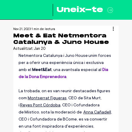
Uneix-te
Nov 21, 2023
1 min de lectura
Meet & Eat Netmentora
Catalunya & Juno House
Actualitzat:
Jan 20
Netmentora Catalunya i Juno House unim forces 
per a oferir una experiència única i exclusiva 
amb el 
Meet&Eat
, una avantsala especial al 
Dia  
de la Dona Emprenedora
. 
La trobada, on es van reunir destacades figures 
com 
Montserrat Figueras
, CEO de Sita Murt, 
i 
Reyes Pont Córdoba
, CEO i Cofundadora 
de Miistico, sota la moderació de  
Anna Cañadell
, 
CEO i Cofundadora de BCome, es va convertir 
en una font inspiradora d'experiències, 