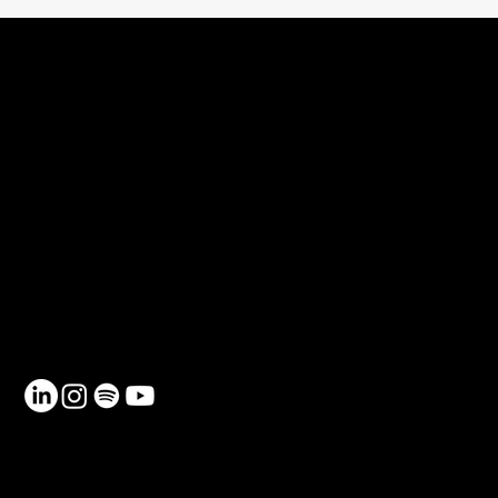
Què finança una
aportació a Netmentora i
com funciona la seva
deducció fiscal
CONTACTE
Telèfon: 930 185 162
Email:
info@netmentora.org
C/ Bailèn, 105, 08009, Barcelona
RECURSOS