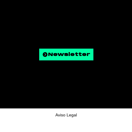
Contacte
Política de Privadesa
Política de Cookies
FAQ
Newsletter
© Copyright 2025 - Tots els drets reservats
Aviso Legal
Política de Privacidad