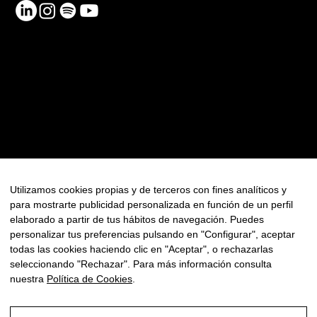
RECURSOS
Contacte
Política de Privadesa
Política de Cookies
FAQ
Utilizamos cookies propias y de terceros con fines analíticos y
para mostrarte publicidad personalizada en función de un perfil
Newsletter
elaborado a partir de tus hábitos de navegación. Puedes
personalizar tus preferencias pulsando en "Configurar", aceptar
todas las cookies haciendo clic en "Aceptar", o rechazarlas
seleccionando "Rechazar". Para más información consulta
nuestra
Política de Cookies
.
© Copyright 2025 - Tots els drets reservats