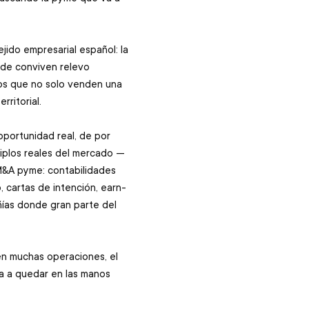
ido empresarial español: la 
de conviven relevo 
os que no solo venden una 
ritorial. 
portunidad real, de por 
tiplos reales del mercado —
 M&A pyme: contabilidades 
 cartas de intención, earn-
ñías donde gran parte del 
en muchas operaciones, el 
a a quedar en las manos 