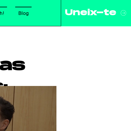
Uneix-te
h!
Blog
las
:
M&A