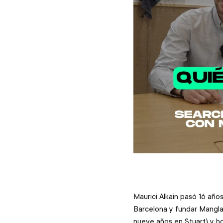
Maurici Alkain pasó 16 añ
Barcelona y fundar Manglar
nueve años en Stuart) y ho