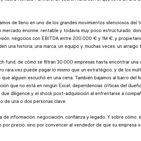
mos de lleno en uno de los grandes movimientos silenciosos del tej
 mercado enorme, rentable y todavía muy poco estructurado, don
cesión, negocios con EBITDA entre 200.000 € y 1M €, y propietari
n una historia, una marca, un equipo y, muchas veces, un arraigo ter
h fund, de cómo se filtran 30.000 empresas hasta encontrar una o
o rara vez puede pagar lo mismo que un estratégico, y de los múl
 los que alguien escuchó en una cena. También bajamos al barro del
ción que no está en ningún Excel, dependencias críticas del dueño,
a, due diligence y el shock post-adquisición al enfrentarse a compa
 de una o dos personas clave. 
a de información, negociación, confianza y legado. Y sobre cómo, 
 por precio, sino por convencer al vendedor de que su empresa v