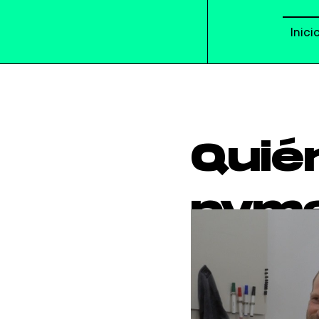
Inici
Quié
pyme
sear