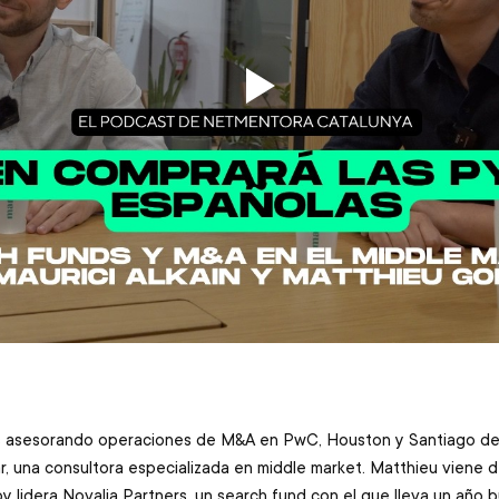
os asesorando operaciones de M&A en PwC, Houston y Santiago de 
, una consultora especializada en middle market. Matthieu viene d
y lidera Novalia Partners, un search fund con el que lleva un año