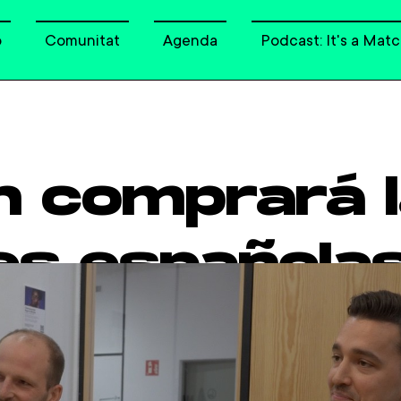
o
Comunitat
Agenda
Podcast: It's a Matc
n comprará 
s españolas
ch funds y 