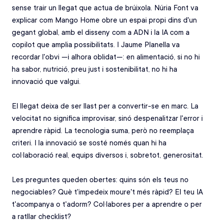
sense trair un llegat que actua de brúixola. Núria Font va 
explicar com Mango Home obre un espai propi dins d'un 
gegant global, amb el disseny com a ADN i la IA com a 
copilot que amplia possibilitats. I Jaume Planella va 
recordar l'obvi —i alhora oblidat—: en alimentació, si no hi 
ha sabor, nutrició, preu just i sostenibilitat, no hi ha 
innovació que valgui. 
El llegat deixa de ser llast per a convertir-se en marc. La 
velocitat no significa improvisar, sinó despenalitzar l'error i 
aprendre ràpid. La tecnologia suma, però no reemplaça 
criteri. I la innovació se sosté només quan hi ha 
col·laboració real, equips diversos i, sobretot, generositat. 
Les preguntes queden obertes: quins són els teus no 
negociables? Què t'impedeix moure't més ràpid? El teu IA 
t'acompanya o t'adorm? Col·labores per a aprendre o per 
a ratllar checklist?