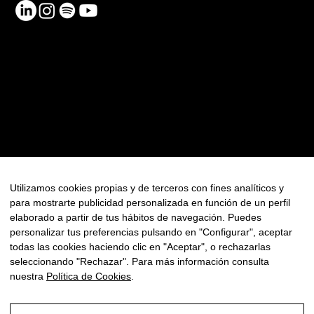
RECURSOS
Contacte
Política de Privadesa
Política de Cookies
FAQ
Utilizamos cookies propias y de terceros con fines analíticos y
para mostrarte publicidad personalizada en función de un perfil
Newsletter
elaborado a partir de tus hábitos de navegación. Puedes
personalizar tus preferencias pulsando en "Configurar", aceptar
todas las cookies haciendo clic en "Aceptar", o rechazarlas
seleccionando "Rechazar". Para más información consulta
nuestra
Política de Cookies
.
© Copyright 2025 - Tots els drets reservats