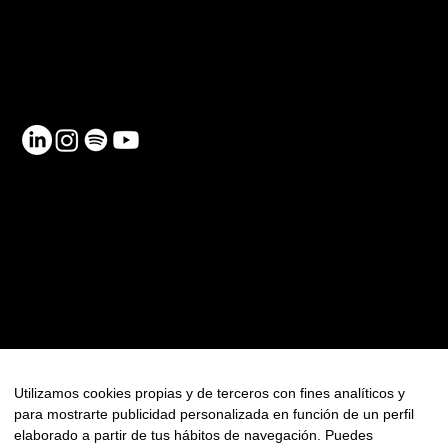
Telèfon: 930 185 162
Email:
info@netmentora.org
C/ Bailèn, 105, 08009, Barcelona
RECURSOS
Contacte
Política de Privadesa
Política de Cookies
FAQ
Utilizamos cookies propias y de terceros con fines analíticos y
para mostrarte publicidad personalizada en función de un perfil
Newsletter
elaborado a partir de tus hábitos de navegación. Puedes