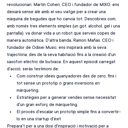
revolucionari. Martín Cohen, CEO i fundador de MIXO, ens 
deixarà sense alè amb el seu viatge per a crear una 
màquina de begudes que ho canvia tot. Descobreix com, 
amb només tres elements simples (un got, alcohol, gel i una 
pantalla), va donar vida a un robot que serveix copes de 
manera automàtica. D'altra banda, Ramon Mañas, CEO i 
fundador de Odisei Music, ens inspirarà amb la seva 
trajectòria, des de la seva habitació fins a la creació d'un 
saxofon elèctric de butxaca. En aquest episodi carregat 
d'acció, seràs testimoni de:
Com construir idees guanyadores des de zero, fins i 
tot sense un prototip o grans inversions en 
màrqueting.
Estratègies per a generar vendes sense necessitat 
d'un gran esforç de màrqueting.
El procés d'escalar un prototip simple fins a convertir-
lo en una startup d'èxit.
Prepara't per a una dosi d'inspiració i motivació per a 