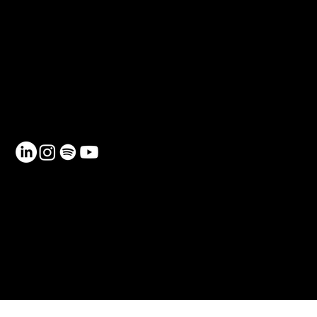
CONTACTE
Telèfon: 930 185 162
Email:
info@netmentora.org
C/ Bailèn, 105, 08009, Barcelona
RECURSOS
Contacte
Política de Privadesa
Política de Cookies
FAQ