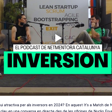
ui atractiva per als inversors en 2024? En aquest It's a Match de
 clau en una conversa en directe des de les oficines de Nuclio Foun