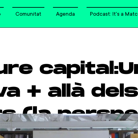
o
Comunitat
Agenda
Podcast: It's a Matc
ure capital:U
a + allà dels
rs (la perspe
 inversors)