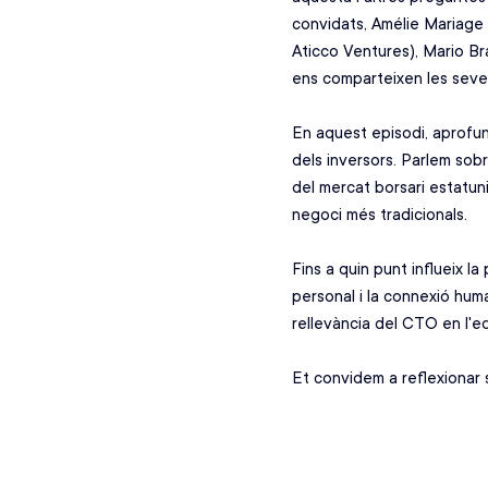
convidats, Amélie Mariage
Aticco Ventures), Mario Br
ens comparteixen les seves
En aquest episodi, aprofun
dels inversors. Parlem sobr
del mercat borsari estatuni
negoci més tradicionals. 
Fins a quin punt influeix 
personal i la connexió hum
rellevància del CTO en l'equi
Et convidem a reflexionar 