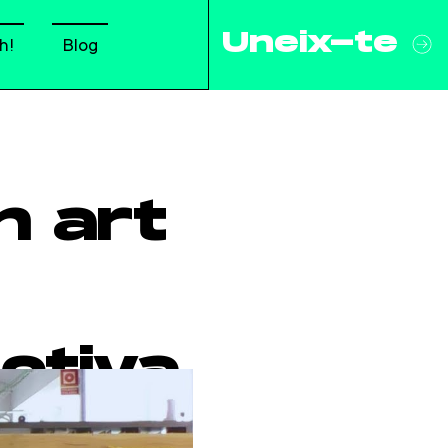
Uneix-te
h!
Blog
n art
ctiva