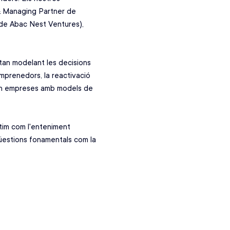
& Managing Partner de 
 de Abac Nest Ventures), 
 
tan modelant les decisions 
emprenedors, la reactivació 
s en empreses amb models de 
utim com l'enteniment 
üestions fonamentals com la 