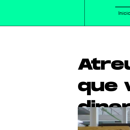
Inici
Atre
que v
dine
dels