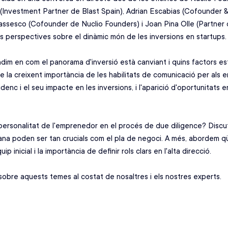
 (Investment Partner de Blast Spain), Adrian Escabias (Cofounder 
assesco (Cofounder de Nuclio Founders) i Joan Pina Olle (Partner
 perspectives sobre el dinàmic món de les inversions en startups.
dim en com el panorama d'inversió està canviant i quins factors es
e la creixent importància de les habilitats de comunicació per als 
denc i el seu impacte en les inversions, i l'aparició d'oportunitat
la personalitat de l'emprenedor en el procés de due diligence? Disc
ana poden ser tan crucials com el pla de negoci. A més, abordem q
p inicial i la importància de definir rols clars en l'alta direcció. 
sobre aquests temes al costat de nosaltres i els nostres experts.