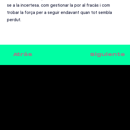
se a la incertesa, com gestionar la por al fracàs i com 
trobar la força per a seguir endavant quan tot sembla 
perdut.
Siguiente
Atrás
CONTACTE
Telèfon: 930 185 162