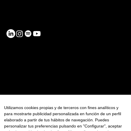
Email:
info@netmentora.org
C/ Bailèn, 105, 08009, Barcelona
RECURSOS
Contacte
Política de Privadesa
Política de Cookies
FAQ
Utilizamos cookies propias y de terceros con fines analíticos y
para mostrarte publicidad personalizada en función de un perfil
Newsletter
elaborado a partir de tus hábitos de navegación. Puedes
personalizar tus preferencias pulsando en "Configurar", aceptar