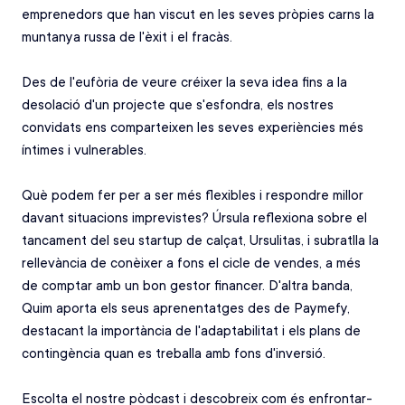
emprenedors que han viscut en les seves pròpies carns la 
muntanya russa de l'èxit i el fracàs. 
Des de l'eufòria de veure créixer la seva idea fins a la 
desolació d'un projecte que s'esfondra, els nostres 
convidats ens comparteixen les seves experiències més 
íntimes i vulnerables. 
Què podem fer per a ser més flexibles i respondre millor 
davant situacions imprevistes? Úrsula reflexiona sobre el 
tancament del seu startup de calçat, Ursulitas, i subratlla la 
rellevància de conèixer a fons el cicle de vendes, a més 
de comptar amb un bon gestor financer. D'altra banda, 
Quim aporta els seus aprenentatges des de Paymefy, 
destacant la importància de l'adaptabilitat i els plans de 
contingència quan es treballa amb fons d'inversió. 
Escolta el nostre pòdcast i descobreix com és enfrontar-