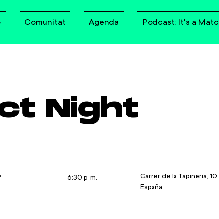
o
Comunitat
Agenda
Podcast: It's a Matc
ct Night
6
Carrer de la Tapineria, 10
6:30 p. m.
España