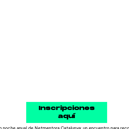
Inscripciones
aquí
an noche anual de Netmentora Catalunya: un encuentro para recon