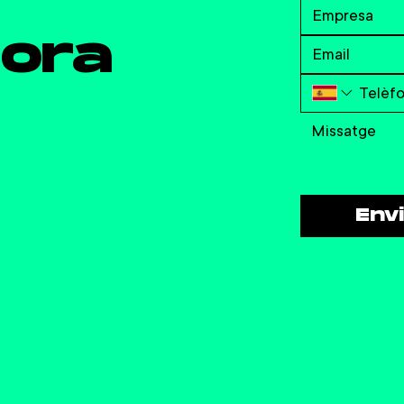
ora
Env