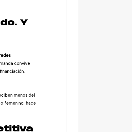
do. Y 
redes 
emanda convive 
inanciación, 
reciben menos del 
nto femenino: hace 
titiva