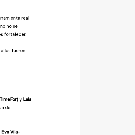
rramienta real 
ino no se 
 fortalecer.
ellos fueron 
TimeFor)
 y 
Laia 
ca de 
 Eva Vila-