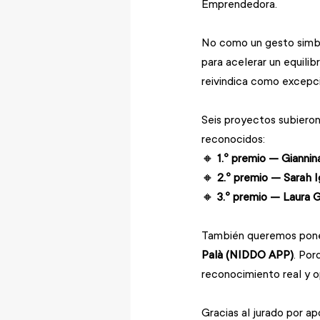
Emprendedora.
No como un gesto simból
para acelerar un equilib
reivindica como excepci
Seis proyectos subieron 
reconocidos:
🔸 
1.º premio — Giannin
🔸 
2.º premio — Sarah I
🔸 
3.º premio — Laura G
También queremos poner
Palà (NIDDO APP)
. Por
reconocimiento real y o
Gracias al jurado por ap