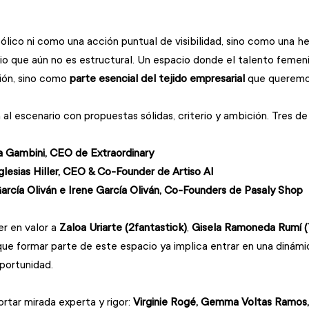
ico ni como una acción puntual de visibilidad, sino como una he
rio que aún no es estructural. Un espacio donde el talento femen
ón, sino como 
parte esencial del tejido empresarial 
que queremos
al escenario con propuestas sólidas, criterio y ambición. Tres de 
a Gambini, CEO de Extraordinary
glesias Hiller, CEO & Co-Founder de Artiso AI
arcía Oliván e Irene García Oliván, Co-Founders de Pasaly Shop
 en valor a 
Zaloa Uriarte (2fantastick)
, 
Gisela Ramoneda Rumí (
que formar parte de este espacio ya implica entrar en una dinámi
portunidad.
ortar mirada experta y rigor: 
Virginie Rogé, Gemma Voltas Ramos,