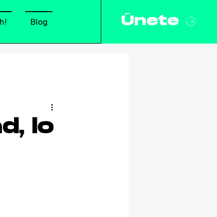
Únete
h!
Blog
d, lo