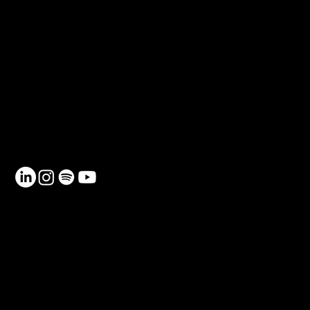
CONTACTO
Teléfono: 930 185 162
Email:
info@netmentora.org
C/ Bailèn, 105, 08009, Barcelona
RECURSOS
Contacto
Política de Privacidad
Política de Cookies
FAQ