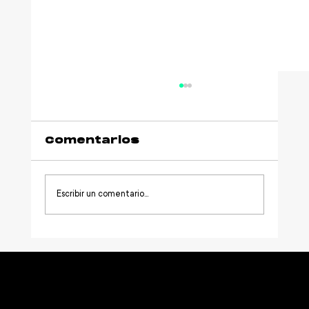
Comentarios
Escribir un comentario...
Qué financia una
aportación a
Netmentora y cómo
funciona su deducción
fiscal