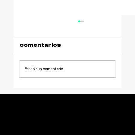
Comentarios
Escribir un comentario...
Qué financia una
aportación a
Netmentora y cómo
funciona su deducción
fiscal