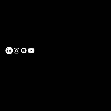
CONTACTO
Teléfono: 930 185 162
Email:
info@netmentora.org
C/ Bailèn, 105, 08009, Barcelona
RECURSOS
Contacto
Política de Privacidad
Política de Cookies
FAQ