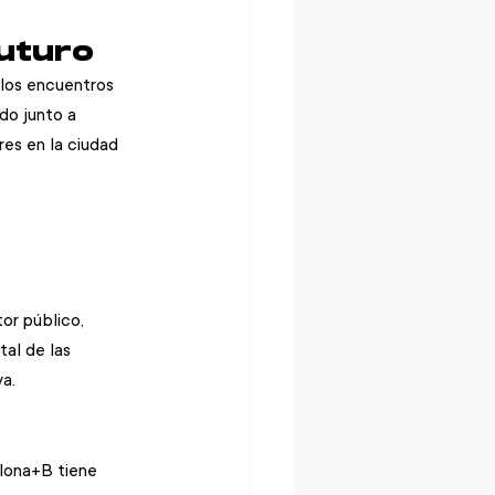
futuro
 los encuentros 
do junto a 
es en la ciudad 
or público, 
al de las 
a.
elona+B tiene 