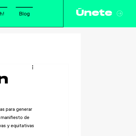
Únete
h!
Blog
n
s para generar 
 manifiesto de 
vas y equitativas 