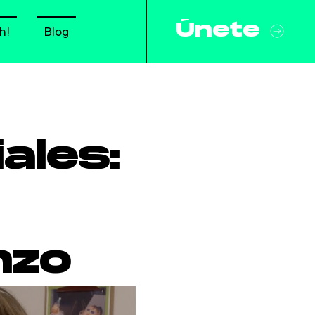
Únete
h!
Blog
ales:
nzo
ascual