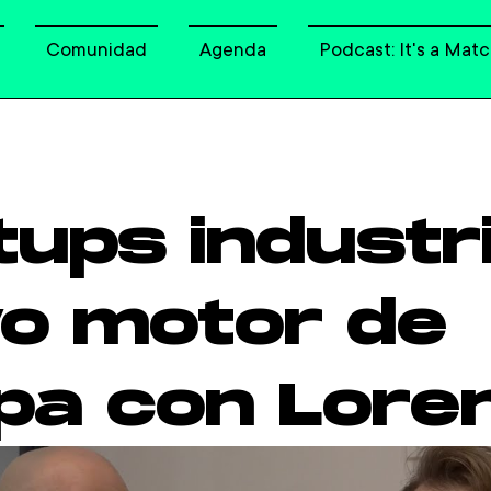
Comunidad
Agenda
Podcast: It's a Matc
tups industri
o motor de
pa con Lore
ri y Oriol P