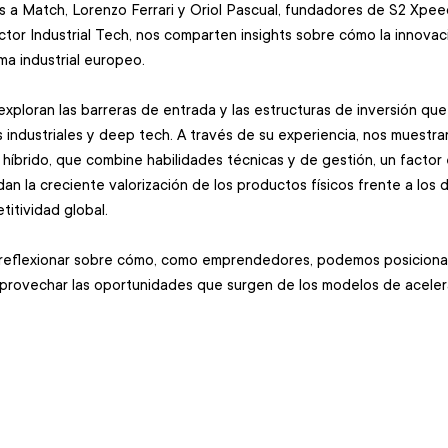
t's a Match, Lorenzo Ferrari y Oriol Pascual, fundadores de S2 Xpe
ctor Industrial Tech, nos comparten insights sobre cómo la innovac
a industrial europeo. 
ploran las barreras de entrada y las estructuras de inversión que a
s industriales y deep tech. A través de su experiencia, nos muestra
híbrido, que combine habilidades técnicas y de gestión, un factor e
n la creciente valorización de los productos físicos frente a los d
titividad global.
a reflexionar sobre cómo, como emprendedores, podemos posiciona
aprovechar las oportunidades que surgen de los modelos de acelera