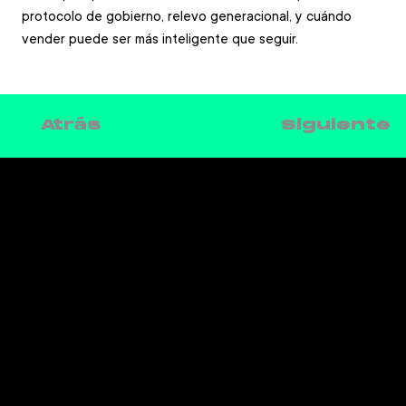
protocolo de gobierno, relevo generacional, y cuándo 
vender puede ser más inteligente que seguir.
Siguiente
Atrás
CONTACTO
Teléfono: 930 185 162
Email:
info@netmentora.org
C/ Bailèn, 105, 08009, Barcelona