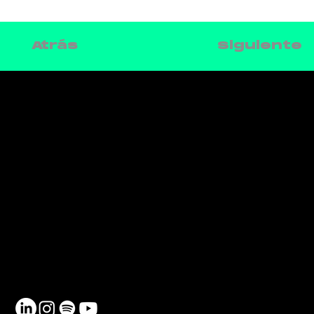
Siguiente
Atrás
CONTACTO
Teléfono: 930 185 162
Email:
info@netmentora.org
C/ Bailèn, 105, 08009, Barcelona