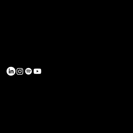
CONTACTO
Teléfono: 930 185 162
Email:
info@netmentora.org
C/ Bailèn, 105, 08009, Barcelona
RECURSOS
Contacto
Política de Privacidad
Política de Cookies
FAQ