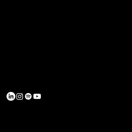
CONTACTO
Teléfono: 930 185 162
Email:
info@netmentora.org
C/ Bailèn, 105, 08009, Barcelona
RECURSOS