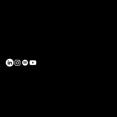
CONTACTO
Teléfono: 930 185 162
Email:
info@netmentora.org
C/ Bailèn, 105, 08009, Barcelona
RECURSOS
Contacto
Política de Privacidad
Política de Cookies
FAQ