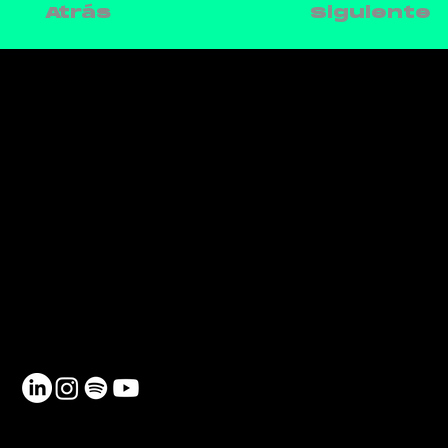
Siguiente
Atrás
CONTACTO
Teléfono: 930 185 162
Email:
info@netmentora.org
C/ Bailèn, 105, 08009, Barcelona
RECURSOS