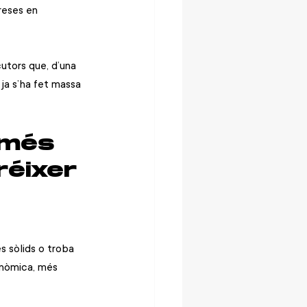
reses en 
utors que, d’una 
ja s’ha fet massa 
 més 
réixer
s sòlids o troba 
onòmica, més 