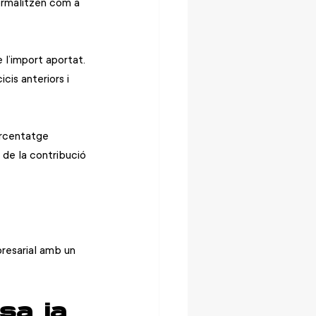
ormalitzen com a 
l’import aportat. 
cis anteriors i 
rcentatge 
 de la contribució 
resarial amb un 
sa ja 