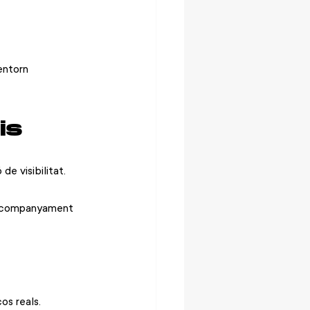
entorn 
is
de visibilitat.
’acompanyament 
os reals.