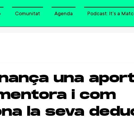
o
Comunitat
Agenda
Podcast: It's a Matc
inança una apor
mentora i com
ona la seva dedu