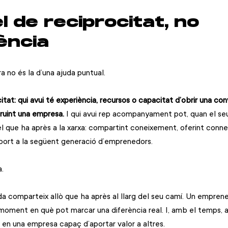
 de reciprocitat, no 
ència
 no és la d’una ajuda puntual.
tat: qui avui té experiència, recursos o capacitat d’obrir una con
truint una empresa.
 I qui avui rep acompanyament pot, quan el se
l que ha après a la xarxa: compartint coneixement, oferint connex
port a la següent generació d’emprenedors.
a.
 comparteix allò que ha après al llarg del seu camí. Un empren
ment en què pot marcar una diferència real. I, amb el temps, a
en una empresa capaç d’aportar valor a altres.