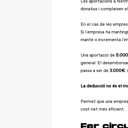
Les aportacions a Netme
donatius i compleixen el
En el cas de les empres
Si l’empresa ha mantingu
manté o incrementa l’im
Una aportació de 
5.00
general. El desemborsam
passa a ser de 
3.000€
,
La deducció no és el mot
Permet que una empresa 
cost net més eficient.
Fer circ