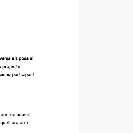
versa els posa al 
u projecte 
ions, participant 
edor rep aquest 
quell projecte 