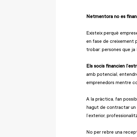
Netmentora no es finan
Existeix perquè emprese
en fase de creixement pu
trobar: persones que ja 
Els socis financien l’e
amb potencial, entendre
emprenedors mentre con
A la pràctica, fan poss
hagut de contractar un 
l’exterior, professionali
No per rebre una recept