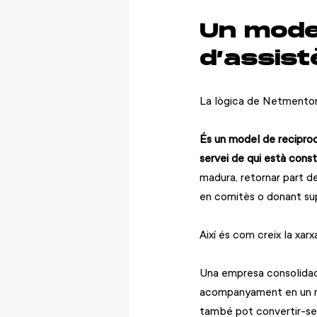
Un model
d’assist
La lògica de Netmentora
És un model de reciproci
servei de qui està cons
madura, retornar part de
en comitès o donant su
Així és com creix la xarx
Una empresa consolidada
acompanyament en un mo
també pot convertir-se 