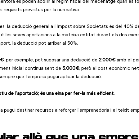
ntora es poden acollir al règim fiscal del mecenatge quan es f
s requisits previstos per la normativa.
es, la deducció general a l’Impost sobre Societats és del 40% de 
t les seves aportacions a la mateixa entitat durant els dos exerci
port, la deducció pot arribar al 50%.
0€
, per exemple, pot suposar una deducció de 
2.000€
 amb el pe
ent inicial continua sent de 
5.000€
, però el cost econòmic net
 sempre que l’empresa pugui aplicar la deducció.
iu de l’aportació; és una eina per fer-la més eficient.
pugui destinar recursos a reforçar l’emprenedoria i el teixit emp
ular allò que una empre