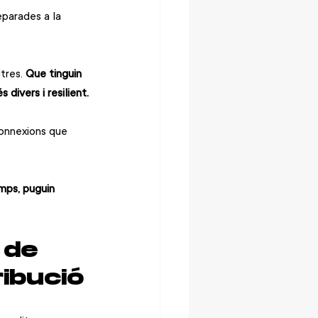
parades a la 
tres. 
Que tinguin 
divers i resilient.
connexions que 
mps, puguin 
 de 
ibució