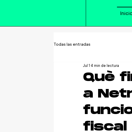
Inici
Todas las entradas
Jul 1
4 min de lectura
Què f
a Net
funci
fiscal