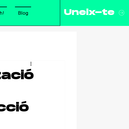
Uneix-te
h!
Blog
tació
cció