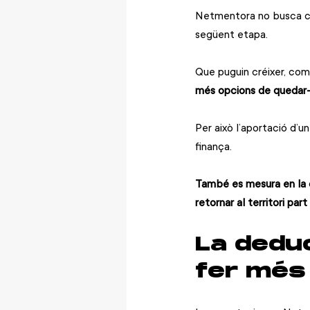
Netmentora no busca cr
següent etapa.
Que puguin créixer, comp
més opcions de quedar-se
Per això l’aportació d’
finança.
També es mesura en la c
retornar al territori par
La deduc
fer més 