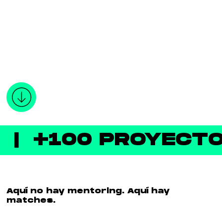
  |  +100 PROYECT
Aquí no hay mentoring. Aquí hay
matches.